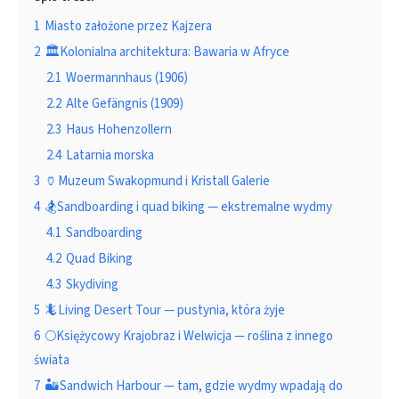
1
Miasto założone przez Kajzera
2
🏛️Kolonialna architektura: Bawaria w Afryce
2.1
Woermannhaus (1906)
2.2
Alte Gefängnis (1909)
2.3
Haus Hohenzollern
2.4
Latarnia morska
3
🏺Muzeum Swakopmund i Kristall Galerie
4
🏂Sandboarding i quad biking — ekstremalne wydmy
4.1
Sandboarding
4.2
Quad Biking
4.3
Skydiving
5
🦎Living Desert Tour — pustynia, która żyje
6
🌕Księżycowy Krajobraz i Welwicja — roślina z innego
świata
7
🏜️Sandwich Harbour — tam, gdzie wydmy wpadają do