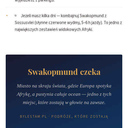
wyjedziesz z parkingu.
Jeżeli masz kilka dni — kombajnuj Swakopmund z
Sossusvlei (słynne czerwone wydmy, 5–6 h jazdy). To jedno z
największych zestawień widokowych Afryki.
Swakopmund czeka
Miasto na skraju świata, gdzie Europa spotyka
Afrykę, a pustynia całuje ocean — jedno z tych
miejsc, które zostają w głowie na zawsze.
BYLESTAM.PL · PODRÓŻE, KTÓRE ZOSTAJĄ