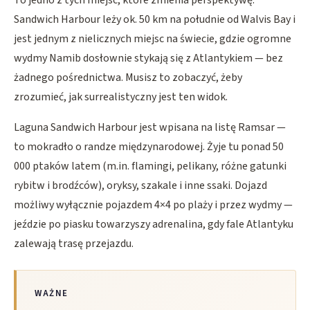
To jedno z tych miejsc, które zmienia perspektywę.
Sandwich Harbour leży ok. 50 km na południe od Walvis Bay i
jest jednym z nielicznych miejsc na świecie, gdzie ogromne
wydmy Namib dosłownie stykają się z Atlantykiem — bez
żadnego pośrednictwa. Musisz to zobaczyć, żeby
zrozumieć, jak surrealistyczny jest ten widok.
Laguna Sandwich Harbour jest wpisana na listę Ramsar —
to mokradło o randze międzynarodowej. Żyje tu ponad 50
000 ptaków latem (m.in. flamingi, pelikany, różne gatunki
rybitw i brodźców), oryksy, szakale i inne ssaki. Dojazd
możliwy wyłącznie pojazdem 4×4 po plaży i przez wydmy —
jeździe po piasku towarzyszy adrenalina, gdy fale Atlantyku
zalewają trasę przejazdu.
WAŻNE