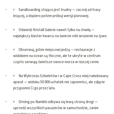
Sandboarding stojąco jest trudny — zacznij od trasy
leżącej, a dopiero potem próbuj wersji pionowej.
Odwiedź Kristall Galerie nawet tylko na chwilę —
największy klaster kwarcu na świecie robi wrażenie na żywo.
Obserwuj, gdzie miejscowi jedzą — restauracje z
widokiem na ocean są tłoczne, ale te ukryte w centrum
często serwują świetsze owoce morza w niższej cenie.
Na Wybrzeżu Szkieletów i w Cape Cross miej naładowany
aparat — widoku 50 000 uchatek nie zapomnisz, ale zdjęcie
przypomni Ci go przez lata.
Driving po Namibii odbywa się lewą stroną drogi —
uprzedź wszystkich pasażerów w samochodzie, zanim