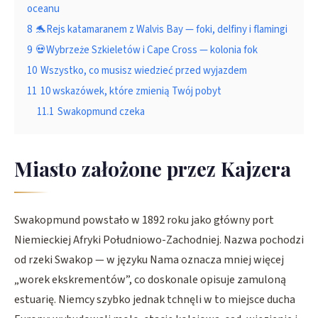
oceanu
8
🐬Rejs katamaranem z Walvis Bay — foki, delfiny i flamingi
9
💀Wybrzeże Szkieletów i Cape Cross — kolonia fok
10
Wszystko, co musisz wiedzieć przed wyjazdem
11
10 wskazówek, które zmienią Twój pobyt
11.1
Swakopmund czeka
Miasto założone przez Kajzera
Swakopmund powstało w 1892 roku jako główny port
Niemieckiej Afryki Południowo-Zachodniej. Nazwa pochodzi
od rzeki Swakop — w języku Nama oznacza mniej więcej
„worek ekskrementów”, co doskonale opisuje zamuloną
estuarię. Niemcy szybko jednak tchnęli w to miejsce ducha