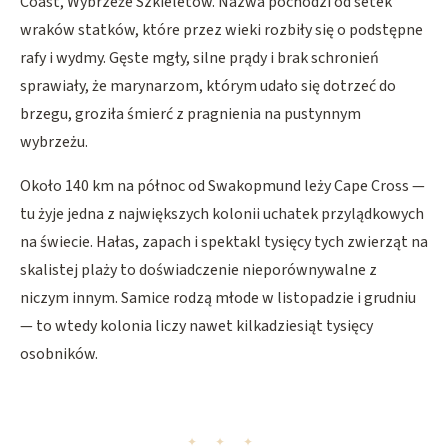
Coast, Wybrzeże Szkieletów. Nazwa pochodzi od setek
wraków statków, które przez wieki rozbiły się o podstępne
rafy i wydmy. Gęste mgły, silne prądy i brak schronień
sprawiały, że marynarzom, którym udało się dotrzeć do
brzegu, groziła śmierć z pragnienia na pustynnym
wybrzeżu.
Około 140 km na północ od Swakopmund leży Cape Cross —
tu żyje jedna z największych kolonii uchatek przylądkowych
na świecie. Hałas, zapach i spektakl tysięcy tych zwierząt na
skalistej plaży to doświadczenie nieporównywalne z
niczym innym. Samice rodzą młode w listopadzie i grudniu
— to wtedy kolonia liczy nawet kilkadziesiąt tysięcy
osobników.
✦ ✦ ✦