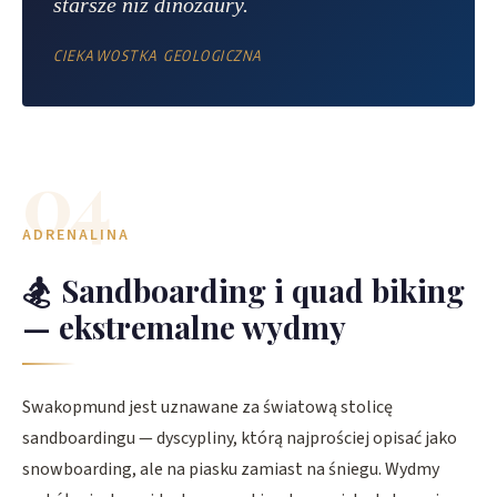
starsze niż dinozaury.
CIEKAWOSTKA GEOLOGICZNA
04
ADRENALINA
🏂
Sandboarding i quad biking
— ekstremalne wydmy
Swakopmund jest uznawane za światową stolicę
sandboardingu — dyscypliny, którą najprościej opisać jako
snowboarding, ale na piasku zamiast na śniegu. Wydmy