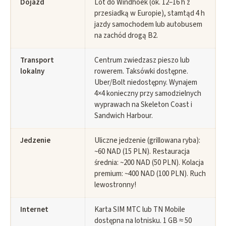
Dojazd
Lot do Windhoek (ok. 12–16 h z
przesiadką w Europie), stamtąd 4 h
jazdy samochodem lub autobusem
na zachód drogą B2.
Transport
Centrum zwiedzasz pieszo lub
lokalny
rowerem. Taksówki dostępne.
Uber/Bolt niedostępny. Wynajem
4×4 konieczny przy samodzielnych
wyprawach na Skeleton Coast i
Sandwich Harbour.
Jedzenie
Uliczne jedzenie (grillowana ryba):
~60 NAD (15 PLN). Restauracja
średnia: ~200 NAD (50 PLN). Kolacja
premium: ~400 NAD (100 PLN). Ruch
lewostronny!
Internet
Karta SIM MTC lub TN Mobile
dostępna na lotnisku. 1 GB ≈ 50