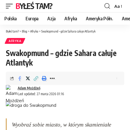
BYŁEŚ TAM?
Aa
Polska
Europa
Azja
Afryka
Ameryka Półn.
Ame
Byłeś tam?
>
Blog
>
Afryka
>
Swakopmund – gdzie Sahara całuje Atlantyk
AFRYKA
Swakopmund – gdzie Sahara całuje
Atlantyk
Adam Możdżeń
Last updated: 27 marca 2026 01:16
Wyobraź sobie miasto, w którym skamieniałe