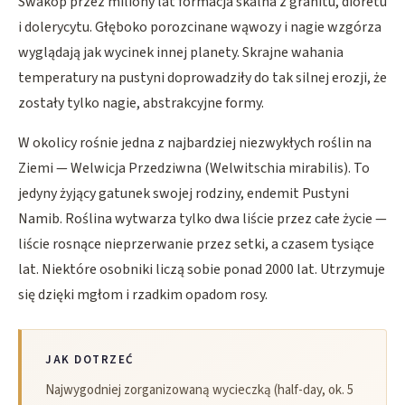
Swakop przez miliony lat formacja skalna z granitu, dioretu
i dolerycytu. Głęboko porozcinane wąwozy i nagie wzgórza
wyglądają jak wycinek innej planety. Skrajne wahania
temperatury na pustyni doprowadziły do tak silnej erozji, że
zostały tylko nagie, abstrakcyjne formy.
W okolicy rośnie jedna z najbardziej niezwykłych roślin na
Ziemi — Welwicja Przedziwna (Welwitschia mirabilis). To
jedyny żyjący gatunek swojej rodziny, endemit Pustyni
Namib. Roślina wytwarza tylko dwa liście przez całe życie —
liście rosnące nieprzerwanie przez setki, a czasem tysiące
lat. Niektóre osobniki liczą sobie ponad 2000 lat. Utrzymuje
się dzięki mgłom i rzadkim opadom rosy.
JAK DOTRZEĆ
Najwygodniej zorganizowaną wycieczką (half-day, ok. 5