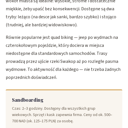
wokół miasta są idealne: wysokie, strome i dostatecznie
miękkie, żeby upaść bez konsekwencji. Dostępne są dwa
tryby: leżąco (na desce jak sanki, bardzo szybko) i stojąco
(trudniej, ale bardziej widowiskowo).
Równie popularne jest quad biking — jeep po wydmach na
czterokołowym pojeździe, który dociera w miejsca
niedostępne dla standardowych samochodów. Trasy
prowadzą przez ujście rzeki Swakop aż po rozległe pasma
wydmowe. To aktywność dla każdego — nie trzeba żadnych
poprzednich doświadczeń.
Sandboarding
Czas: 2–3 godziny. Dostępny dla wszystkich grup
wiekowych. Sprzęt i kask zapewnia firma. Ceny od ok. 500–
700 NAD (ok. 125–175 PLN) za osobę.