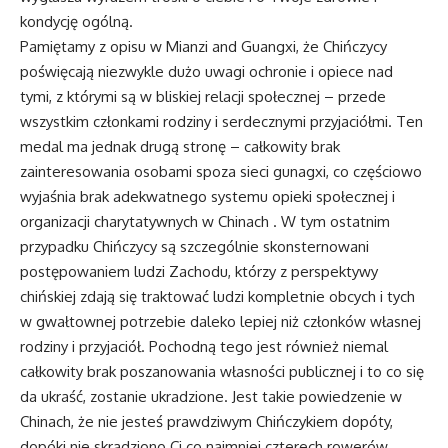
kondycję ogólną.
Pamiętamy z opisu w
Mianzi and Guangxi
, że Chińczycy
poświęcają niezwykle dużo uwagi ochronie i opiece nad
tymi, z którymi są w bliskiej relacji społecznej – przede
wszystkim członkami rodziny i serdecznymi przyjaciółmi. Ten
medal ma jednak drugą stronę – całkowity brak
zainteresowania osobami spoza sieci gunagxi, co częściowo
wyjaśnia brak adekwatnego systemu opieki społecznej i
organizacji charytatywnych w Chinach . W tym ostatnim
przypadku Chińczycy są szczególnie skonsternowani
postępowaniem ludzi Zachodu, którzy z perspektywy
chińskiej zdają się traktować ludzi kompletnie obcych i tych
w gwałtownej potrzebie daleko lepiej niż członków własnej
rodziny i przyjaciół. Pochodną tego jest również niemal
całkowity brak poszanowania własności publicznej i to co się
da ukraść, zostanie ukradzione. Jest takie powiedzenie w
Chinach, że nie jesteś prawdziwym Chińczykiem dopóty,
dopóki nie skradziono Ci co najmniej czterech rowerów.