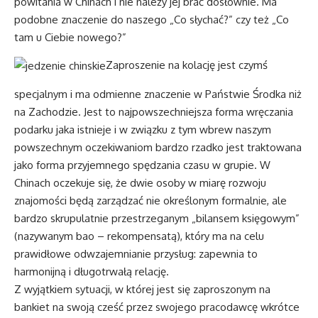
powitania w Chinach i nie należy jej brać dosłownie. Ma
podobne znaczenie do naszego „Co słychać?” czy też „Co
tam u Ciebie nowego?”
Zaproszenie na kolację jest czymś
specjalnym i ma odmienne znaczenie w Państwie Środka niż
na Zachodzie. Jest to najpowszechniejsza forma wręczania
podarku jaka istnieje i w związku z tym wbrew naszym
powszechnym oczekiwaniom bardzo rzadko jest traktowana
jako forma przyjemnego spędzania czasu w grupie. W
Chinach oczekuje się, że dwie osoby w miarę rozwoju
znajomości będą zarządzać nie określonym formalnie, ale
bardzo skrupulatnie przestrzeganym „bilansem księgowym”
(nazywanym bao – rekompensatą), który ma na celu
prawidłowe odwzajemnianie przysług: zapewnia to
harmonijną i długotrwałą relację.
Z wyjątkiem sytuacji, w której jest się zaproszonym na
bankiet na swoją cześć przez swojego pracodawcę wkrótce