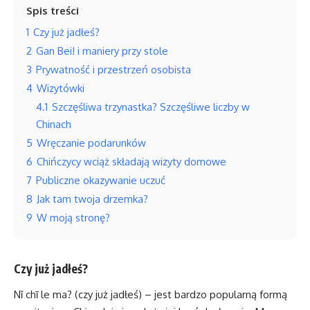
Spis treści
1
Czy już jadłeś?
2
Gan Bei! i maniery przy stole
3
Prywatność i przestrzeń osobista
4
Wizytówki
4.1
Szczęśliwa trzynastka? Szczęśliwe liczby w
Chinach
5
Wręczanie podarunków
6
Chińczycy wciąż składają wizyty domowe
7
Publiczne okazywanie uczuć
8
Jak tam twoja drzemka?
9
W moją stronę?
Czy już jadłeś?
Nǐ chī le ma? (czy już jadłeś) – jest bardzo popularną formą