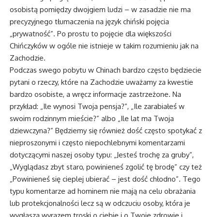
osobistą pomiędzy dwojgiem ludzi – w zasadzie nie ma
precyzyjnego tłumaczenia na język chiński pojęcia
„prywatność”. Po prostu to pojęcie dla większości
Chińczyków w ogóle nie istnieje w takim rozumieniu jak na
Zachodzie.
Podczas swego pobytu w Chinach bardzo często będziecie
pytani o rzeczy, które na Zachodzie uważamy za kwestie
bardzo osobiste, a wręcz informacje zastrzeżone. Na
przykład: „Ile wynosi Twoja pensja?”, „Ile zarabiałeś w
swoim rodzinnym mieście?” albo „Ile lat ma Twoja
dziewczyna?” Będziemy się również dość często spotykać z
nieproszonymi i często niepochlebnymi komentarzami
dotyczącymi naszej osoby typu: „Jesteś trochę za gruby”,
„Wyglądasz zbyt staro, powinieneś zgolić tę brodę” czy też
„Powinieneś się cieplej ubierać – jest dość chłodno”. Tego
typu komentarze ad hominem nie mają na celu obrażania
lub protekcjonalności lecz są w odczuciu osoby, która je
wygłasza wyrazem troski o ciebie i o Twoje zdrowie i