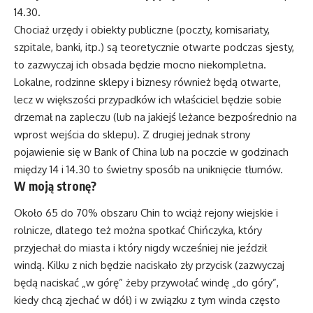
14.30.
Chociaż urzędy i obiekty publiczne (poczty, komisariaty,
szpitale, banki, itp.) są teoretycznie otwarte podczas sjesty,
to zazwyczaj ich obsada będzie mocno niekompletna.
Lokalne, rodzinne sklepy i biznesy również będą otwarte,
lecz w większości przypadków ich właściciel będzie sobie
drzemał na zapleczu (lub na jakiejś leżance bezpośrednio na
wprost wejścia do sklepu). Z drugiej jednak strony
pojawienie się w Bank of China lub na poczcie w godzinach
między 14 i 14.30 to świetny sposób na uniknięcie tłumów.
W moją stronę?
Około 65 do 70% obszaru Chin to wciąż rejony wiejskie i
rolnicze, dlatego też można spotkać Chińczyka, który
przyjechał do miasta i który nigdy wcześniej nie jeździł
windą. Kilku z nich będzie naciskało zły przycisk (zazwyczaj
będą naciskać „w górę” żeby przywołać windę „do góry”,
kiedy chcą zjechać w dół) i w związku z tym winda często