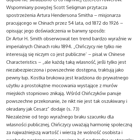
Wspomniany powyżej Scott Seligman przytacza
spostrzeżenia Artura Hendersona Smitha – misjonarza
pracującego w Chinach przez 54 lata, od 1872 do 1926 –
opisując jego doświadczenia w barwny sposób:
Dr Artur H. Smith obserwował ten trend bardzo wyraźnie w
imperialnych Chinach roku 1894. „Chińczycy nie tylko nie
interesują się niczym co jest publiczne’ – pisał w Chinese
Characteristics – „ale każdą taką własność, jeśli tylko jest
niezabezpieczona i powszechnie dostępna, traktują jako
pewny łup. Kostka brukowa jest kradziona do prywatnego
użytku a prostokątne mocowania wystające z murów
miejskich stopniowo znikają. Wśród Chińczyków panuje
powszechne przekonanie, że nikt nie jest tak oszukiwany i
okradany jak Cesarz” dodaje (s. 73)
Niezależnie od tego wyraźnego braku szacunku dla
własności publicznej, Chińczycy uważają harmonię społeczną
za najważniejszą wartość i wierzą że wolność osobista i