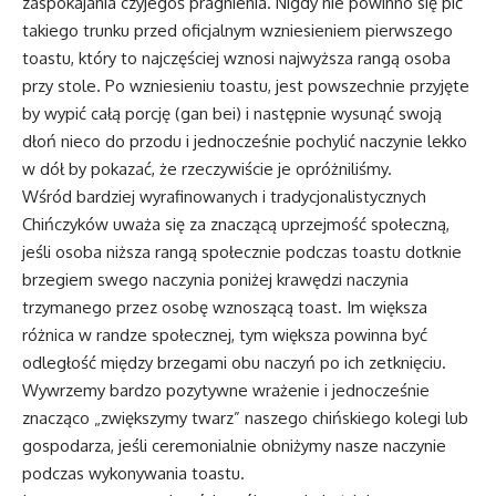
zaspokajania czyjegoś pragnienia. Nigdy nie powinno się pić
takiego trunku przed oficjalnym wzniesieniem pierwszego
toastu, który to najczęściej wznosi najwyższa rangą osoba
przy stole. Po wzniesieniu toastu, jest powszechnie przyjęte
by wypić całą porcję (gan bei) i następnie wysunąć swoją
dłoń nieco do przodu i jednocześnie pochylić naczynie lekko
w dół by pokazać, że rzeczywiście je opróżniliśmy.
Wśród bardziej wyrafinowanych i tradycjonalistycznych
Chińczyków uważa się za znaczącą uprzejmość społeczną,
jeśli osoba niższa rangą społecznie podczas toastu dotknie
brzegiem swego naczynia poniżej krawędzi naczynia
trzymanego przez osobę wznoszącą toast. Im większa
różnica w randze społecznej, tym większa powinna być
odległość między brzegami obu naczyń po ich zetknięciu.
Wywrzemy bardzo pozytywne wrażenie i jednocześnie
znacząco „zwiększymy twarz” naszego chińskiego kolegi lub
gospodarza, jeśli ceremonialnie obniżymy nasze naczynie
podczas wykonywania toastu.