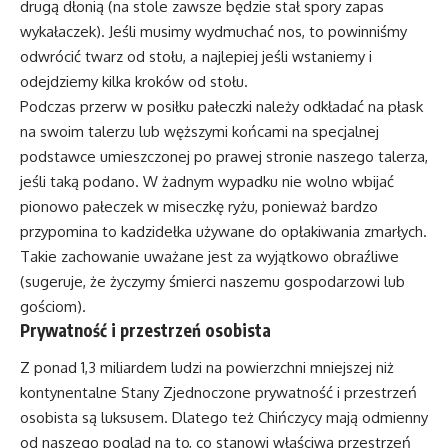
drugą dłonią (na stole zawsze będzie stał spory zapas
wykałaczek). Jeśli musimy wydmuchać nos, to powinniśmy
odwrócić twarz od stołu, a najlepiej jeśli wstaniemy i
odejdziemy kilka kroków od stołu.
Podczas przerw w posiłku pałeczki należy odkładać na płask
na swoim talerzu lub węższymi końcami na specjalnej
podstawce umieszczonej po prawej stronie naszego talerza,
jeśli taką podano. W żadnym wypadku nie wolno wbijać
pionowo pałeczek w miseczkę ryżu, ponieważ bardzo
przypomina to kadzidełka używane do opłakiwania zmarłych.
Takie zachowanie uważane jest za wyjątkowo obraźliwe
(sugeruje, że życzymy śmierci naszemu gospodarzowi lub
gościom).
Prywatność i przestrzeń osobista
Z ponad 1,3 miliardem ludzi na powierzchni mniejszej niż
kontynentalne Stany Zjednoczone prywatność i przestrzeń
osobista są luksusem. Dlatego też Chińczycy mają odmienny
od naszego pogląd na to, co stanowi właściwą przestrzeń