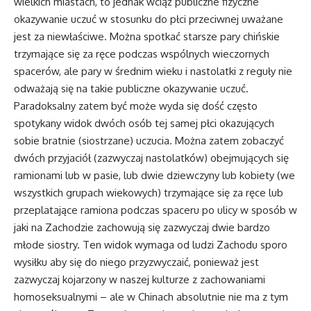
wielkich miastach, to jednak wciąż publiczne fizyczne
okazywanie uczuć w stosunku do płci przeciwnej uważane
jest za niewłaściwe. Można spotkać starsze pary chińskie
trzymające się za ręce podczas wspólnych wieczornych
spacerów, ale pary w średnim wieku i nastolatki z reguły nie
odważają się na takie publiczne okazywanie uczuć.
Paradoksalny zatem być może wyda się dość często
spotykany widok dwóch osób tej samej płci okazujących
sobie bratnie (siostrzane) uczucia. Można zatem zobaczyć
dwóch przyjaciół (zazwyczaj nastolatków) obejmujących się
ramionami lub w pasie, lub dwie dziewczyny lub kobiety (we
wszystkich grupach wiekowych) trzymające się za ręce lub
przeplatające ramiona podczas spaceru po ulicy w sposób w
jaki na Zachodzie zachowują się zazwyczaj dwie bardzo
młode siostry. Ten widok wymaga od ludzi Zachodu sporo
wysiłku aby się do niego przyzwyczaić, ponieważ jest
zazwyczaj kojarzony w naszej kulturze z zachowaniami
homoseksualnymi – ale w Chinach absolutnie nie ma z tym