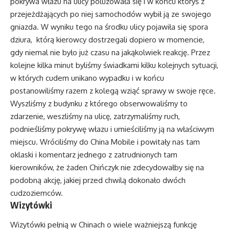
pokrywa włazu na ulicy poluzowała się i w końcu któryś z
przejeżdżających po niej samochodów wybił ją ze swojego
gniazda. W wyniku tego na środku ulicy pojawiła się spora
dziura, którą kierowcy dostrzegali dopiero w momencie,
gdy niemal nie było już czasu na jakąkolwiek reakcję. Przez
kolejne kilka minut byliśmy świadkami kilku kolejnych sytuacji,
w których cudem unikano wypadku i w końcu
postanowiliśmy razem z kolegą wziąć sprawy w swoje ręce.
Wyszliśmy z budynku z którego obserwowaliśmy to
zdarzenie, weszliśmy na ulicę, zatrzymaliśmy ruch,
podnieśliśmy pokrywę włazu i umieściliśmy ją na właściwym
miejscu. Wróciliśmy do China Mobile i powitały nas tam
oklaski i komentarz jednego z zatrudnionych tam
kierowników, że żaden Chińczyk nie zdecydowałby się na
podobną akcję, jakiej przed chwilą dokonało dwóch
cudzoziemców.
Wizytówki
Wizytówki pełnią w Chinach o wiele ważniejszą funkcję