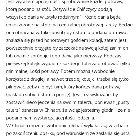
Jest wyrazem uprzejmości spróbowanie każdej potrawy,
którą podano na stół. Oczywiście Chińczycy podają
wszystkie dania w „stylu rodzinnym” i różne dania będą
umieszczone na stole na centralnej obrotowej tarczy. Będzie
ona obracana w taki sposób, by ostatnio podana potrawa
znalazła się przed honorowym gościem kolacji, zatem jest
powszechnie przyjęte by zaczekać na swoją kolej zanim on
lub ona nie spróbuje tego dania jako pierwszy. Podczas
pierwszej kolejki wypada z każdego talerza próbować tylko
minimalnej ilości potrawy. Potem można swobodnie
korzystać z drugiej, a nawet trzeciej kolejki, trzeba się tylko
pilnować, żeby nie być tym, który kończy daną potrawę
(nakłada sobie ostatnią porcję). Jest też wskazane, by
zostawić nieco jedzenia na swoim talerzu, ponieważ „pusty
talerz” oznacza w Chinach, że wciąż jesteśmy głodni i że nie
podano nam wystarczającej ilości jedzenia.
W Chinach można swobodnie dłubać wykałaczką w zębach
po zakończeniu posiłku, pod warunkiem że zasłania się usta