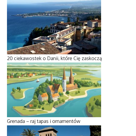
20 ciekawostek o Danii, które Cię zaskoczą
Grenada – raj tapas i ornamentów