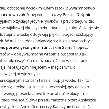
kiej, otoczonej wysokim klifem zatoki pływa mnóstwo
nadania nowo założonej wiosce nazwy
Portus Delphini
.
yjskim
przyciąga jedynie rybaków, a przy brzegu widać
 w najbliższej okolicy rozbudowuje się kolej. A dzieje się
dostępną wioskę odkrywają piękni i bogaci, szukający
k. W miejsce łódek pojawiają się luksusowe jachty, a
em, porównywanym z francuskim Saint Tropez.
ystów – opisywał mocne wrażenie błogostanu jaki
 zatoki ciszy”. Co nie oznacza, że po wielu latach
staje inspirującym miejscem – magicznym, o
az więcej przyjezdnych.
na skąpanym słońcem tarasie i popija wodę. Tak, to
biło się głośno już znacznie wcześniej, gdy egipsko-
 wersję piosenki „Love In Portofino”. Polacy – nie
ki tego miejsca. Słowa przetłumaczone przez Agnieszkę
rzybylskiej, Annie German czy Katarzynie Groniec. Na