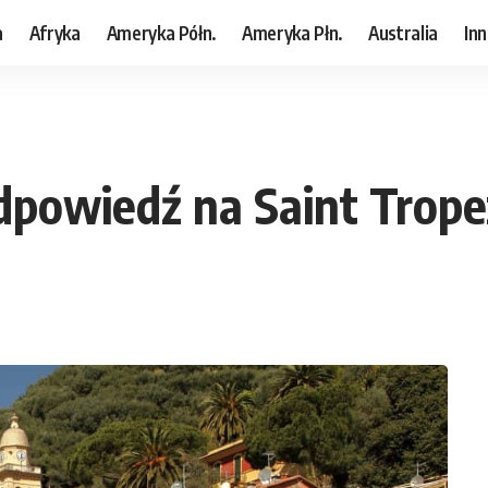
a
Afryka
Ameryka Półn.
Ameryka Płn.
Australia
In
dpowiedź na Saint Trope