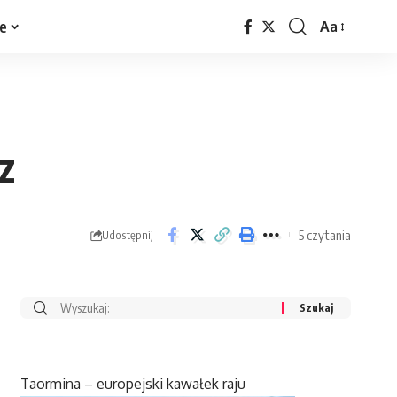
ne
Aa
z
5 czytania
Udostępnij
Taormina – europejski kawałek raju