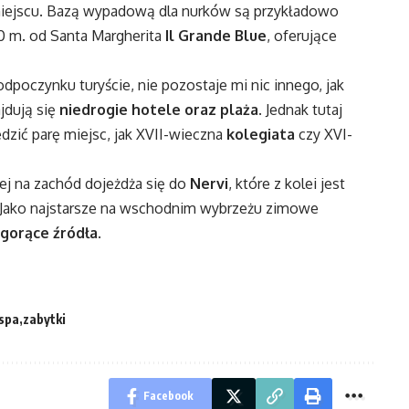
miejscu. Bazą wypadową dla nurków są przykładowo
0 m. od Santa Margherita
Il Grande Blue
, oferujące
dpoczynku turyście, nie pozostaje mi nic innego, jak
ajdują się
niedrogie hotele oraz plaża
. Jednak tutaj
dzić parę miejsc, jak XVII-wieczna
kolegiata
czy XVI-
ej na zachód dojeżdża się do
Nervi
, które z kolei jest
 Jako najstarsze na wschodnim wybrzeżu zimowe
gorące źródła
.
spa
zabytki
Facebook