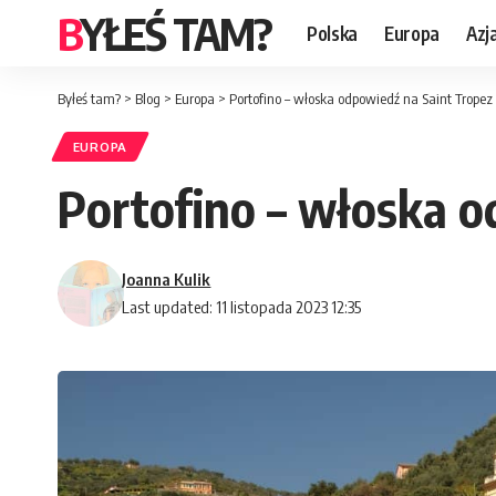
BYŁEŚ TAM?
Polska
Europa
Azj
Byłeś tam?
>
Blog
>
Europa
>
Portofino – włoska odpowiedź na Saint Tropez
EUROPA
Portofino – włoska o
Joanna Kulik
Last updated: 11 listopada 2023 12:35