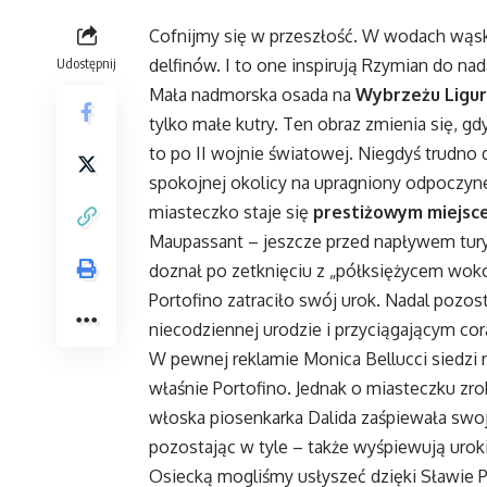
Cofnijmy się w przeszłość. W wodach wąs
Udostępnij
delfinów. I to one inspirują Rzymian do 
Mała nadmorska osada na
Wybrzeżu Ligur
tylko małe kutry. Ten obraz zmienia się, gdy
to po II wojnie światowej. Niegdyś trudno 
spokojnej okolicy na upragniony odpoczyne
miasteczko staje się
prestiżowym miejsc
Maupassant – jeszcze przed napływem tur
doznał po zetknięciu z „półksiężycem wokół
Portofino zatraciło swój urok. Nadal pozo
niecodziennej urodzie i przyciągającym cor
W pewnej reklamie Monica Bellucci siedzi 
właśnie Portofino. Jednak o miasteczku zro
włoska piosenkarka Dalida zaśpiewała swoją
pozostając w tyle – także wyśpiewują uro
Osiecką mogliśmy usłyszeć dzięki Sławie P