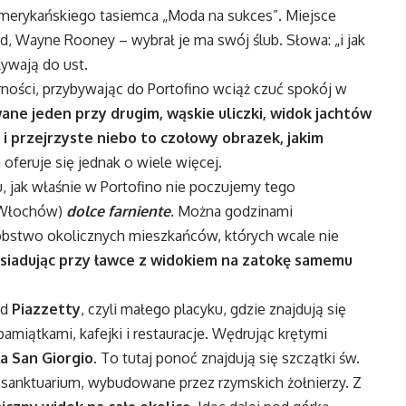
amerykańskiego tasiemca „Moda na sukces”. Miejsce
, Wayne Rooney – wybrał je ma swój ślub. Słowa: „i jak
ywają do ust.
ności, przybywając do Portofino wciąż czuć spokój w
e jeden przy drugim, wąskie uliczki, widok jachtów
i przejrzyste niebo to czołowy obrazek, jakim
 oferuje się jednak o wiele więcej.
 jak właśnie w Portofino nie poczujemy tego
 Włochów)
dolce farniente
. Można godzinami
óbstwo okolicznych mieszkańców, których wcale nie
ysiadując przy ławce z widokiem na zatokę samemu
od
Piazzetty
, czyli małego placyku, gdzie znajdują się
amiątkami, kafejki i restauracje. Wędrując krętymi
ła San Giorgio
. To tutaj ponoć znajdują się szczątki św.
ę sanktuarium, wybudowane przez rzymskich żołnierzy. Z