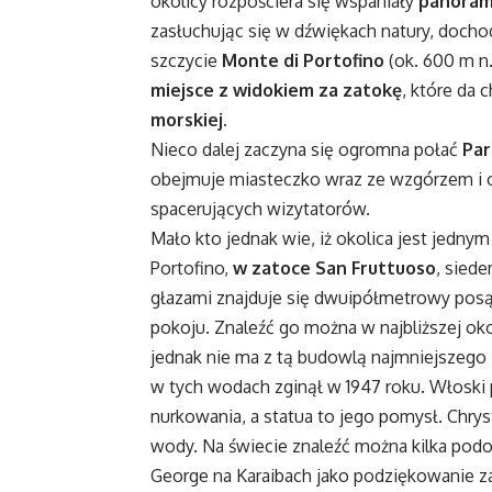
okolicy rozpościera się wspaniały
panorami
zasłuchując się w dźwiękach natury, docho
szczycie
Monte di Portofino
(ok. 600 m n.
miejsce z widokiem za zatokę
, które da 
morskiej.
Nieco dalej zaczyna się ogromna połać
Par
obejmuje miasteczko wraz ze wzgórzem i 
spacerujących wizytatorów.
Mało kto jednak wie, iż okolica jest jedny
Portofino,
w zatoce San Fruttuoso
, sied
głazami znajduje się dwuipółmetrowy posąg
pokoju. Znaleźć go można w najbliższej oko
jednak nie ma z tą budowlą najmniejszego
w tych wodach zginął w 1947 roku. Włoski 
nurkowania, a statua to jego pomysł. Chrys
wody. Na świecie znaleźć można kilka pod
George na Karaibach jako podziękowanie z