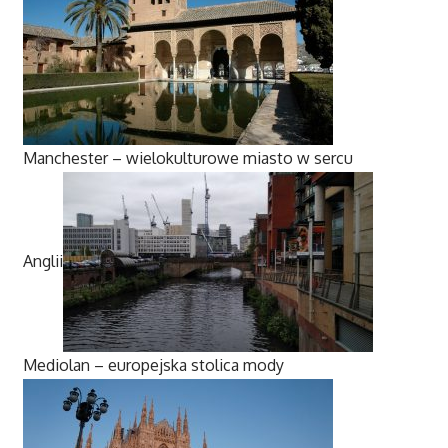
Manchester – wielokulturowe miasto w sercu
Anglii
Mediolan – europejska stolica mody