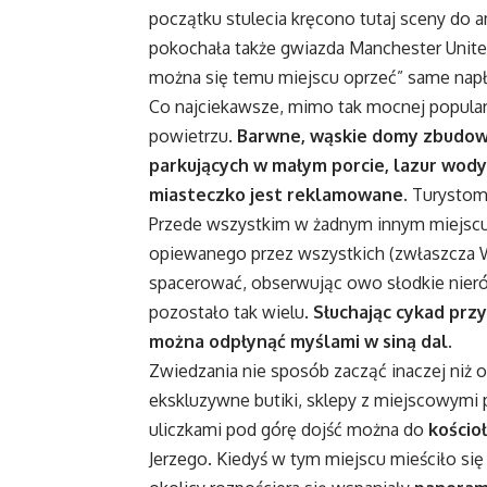
początku stulecia kręcono tutaj sceny do 
pokochała także gwiazda Manchester United
można się temu miejscu oprzeć” same napł
Co najciekawsze, mimo tak mocnej popular
powietrzu.
Barwne, wąskie domy zbudowan
parkujących w małym porcie, lazur wody 
miasteczko jest reklamowane
. Turystom
Przede wszystkim w żadnym innym miejscu,
opiewanego przez wszystkich (zwłaszcza
spacerować, obserwując owo słodkie nier
pozostało tak wielu.
Słuchając cykad prz
można odpłynąć myślami w siną dal.
Zwiedzania nie sposób zacząć inaczej niż 
ekskluzywne butiki, sklepy z miejscowymi p
uliczkami pod górę dojść można do
kościo
Jerzego. Kiedyś w tym miejscu mieściło si