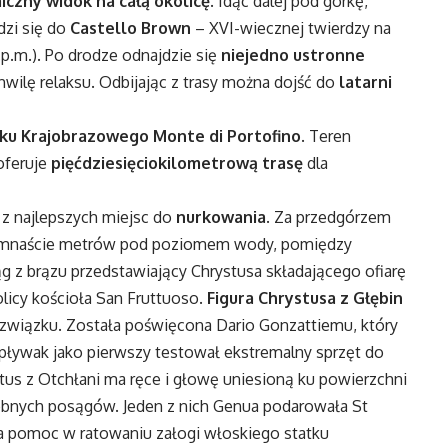
czny widok na całą okolicę
. Idąc dalej pod górkę,
dzi się do
Castello Brown
– XVI-wiecznej twierdzy na
p.m.). Po drodze odnajdzie się
niejedno ustronne
chwilę relaksu. Odbijając z trasy można dojść do
latarni
ku Krajobrazowego Monte di Portofino
. Teren
oferuje
pięćdziesięciokilometrową trasę
dla
m z najlepszych miejsc do
nurkowania
. Za przedgórzem
emnaście metrów pod poziomem wody, pomiędzy
 z brązu przedstawiający Chrystusa składającego ofiarę
licy kościoła San Fruttuoso.
Figura Chrystusa z Głębin
 związku. Została poświęcona Dario Gonzattiemu, który
pływak jako pierwszy testował ekstremalny sprzęt do
tus z Otchłani ma ręce i głowę uniesioną ku powierzchni
obnych posągów. Jeden z nich Genua podarowała St
a pomoc w ratowaniu załogi włoskiego statku